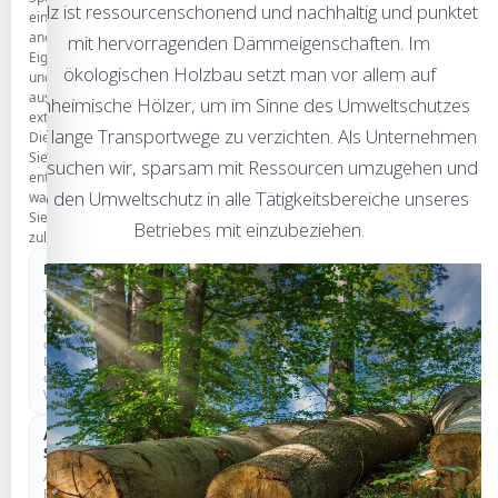
Holz ist ressourcenschonend und nachhaltig und punktet
eine
anonyme
mit hervorragenden Dämmeigenschaften. Im
Eigenstatistik
ökologischen Holzbau setzt man vor allem auf
und
ausgewählte
einheimische Hölzer, um im Sinne des Umweltschutzes
externe
auf lange Transportwege zu verzichten. Als Unternehmen
Dienste.
Sie
versuchen wir, sparsam mit Ressourcen umzugehen und
entscheiden,
so den Umweltschutz in alle Tätigkeitsbereiche unseres
was
Sie
Betriebes mit einzubeziehen.
zulassen.
Notwendig
IMMER AKTIV
Technisch
erforderlich
für
den
Betrieb
der
Website.
Anonyme
COOKIELOS
Statistik
Anonyme
Reichweitenmessung