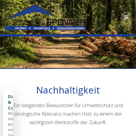
Skip
to
content
Nachhaltigkeit
Datenschutz
&
Ein steigendes Bewusstsein für Umweltschutz und
Cookies
ökologische Relevanz machen Holz zu einem der
Wir
nutzen
wichtigsten Werkstoffe der Zukunft.
technisch
notwendige
Speicherung,